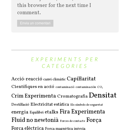
this browser for the next time I
comment.
EXPERIMENTS PER
CATEGORIES
Capil·laritat
Acció-reacció
canvi climàtic
Científiques en acció
contaminació
contaminación
CO₂
Densitat
Crim Experimenta
Cromatografia
Electricitat estàtica
Destil·lació
Els símbols de seguretat
Fira Experimenta
energia
etalks
Equilibri
Força
Fluid no newtonià
Forces de contacte
Força elèctrica
Força magnètica
inèrcia