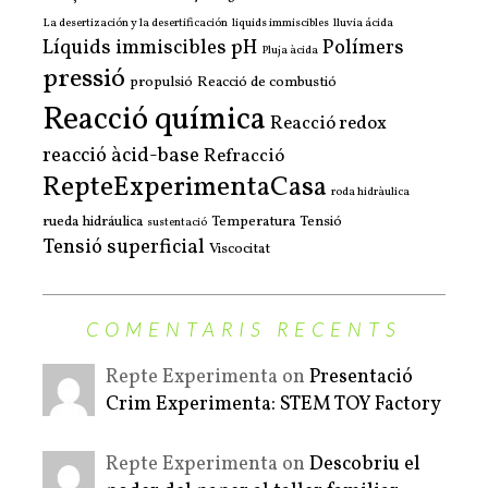
La desertización y la desertificación
liquids immiscibles
lluvia ácida
Líquids immiscibles
pH
Polímers
Pluja àcida
pressió
propulsió
Reacció de combustió
Reacció química
Reacció redox
reacció àcid-base
Refracció
RepteExperimentaCasa
roda hidràulica
rueda hidráulica
Temperatura
Tensió
sustentació
Tensió superficial
Viscocitat
COMENTARIS RECENTS
Repte Experimenta on
Presentació
Crim Experimenta: STEM TOY Factory
Repte Experimenta on
Descobriu el