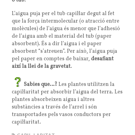
o tub
.
L’aigua puja per el tub capil·lar degut al fet
que la força intermolecular (o atracció entre
molècules) de l’aigua és menor que l’adhesió
de l’aigua amb el material del tub (paper
absorbent). És a dir l’aigua i el paper
absorbent “s’atreuen”. Per això, l’aigua puja
pel paper en comptes de baixar,
desafiant
així la llei de la gravetat
.
Sabies que…?
Les plantes utilitzen la
capil·laritat per absorbir l’aigua del terra. Les
plantes absorbeixen aigua i altres
substàncies a través de l’arrel i són
transportades pels vasos conductors per
capil·laritat.