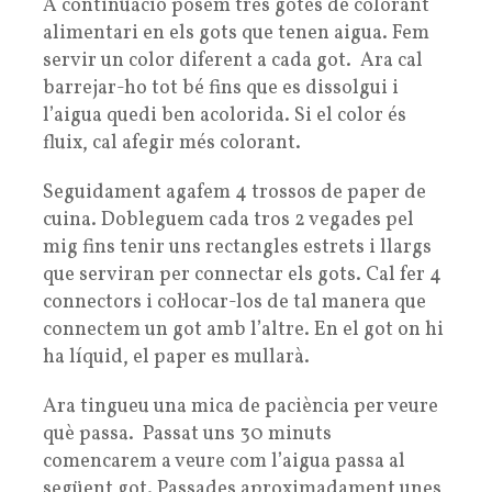
A continuació posem tres gotes de colorant
alimentari en els gots que tenen aigua. Fem
servir un color diferent a cada got. Ara cal
barrejar-ho tot bé fins que es dissolgui i
l’aigua quedi ben acolorida. Si el color és
fluix, cal afegir més colorant.
Seguidament agafem 4 trossos de paper de
cuina. Dobleguem cada tros 2 vegades pel
mig fins tenir uns rectangles estrets i llargs
que serviran per connectar els gots. Cal fer 4
connectors i col·locar-los de tal manera que
connectem un got amb l’altre. En el got on hi
ha líquid, el paper es mullarà.
Ara tingueu una mica de paciència per veure
què passa. Passat uns 30 minuts
comencarem a veure com l’aigua passa al
següent got. Passades aproximadament unes