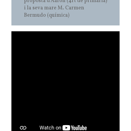
proposta d’Aarón (4rt de primària)
i la seva mare M. Carmen
Bermudo (química)