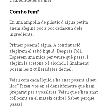
2 culleradetes de mel
Com ho fem?
En una ampolla de plàstic d’aigua petita
anem afegint poc a poc cadascun dels
ingredients.
Primer posem l’aigua. A continuació
afegirem el sabó líquid. Després l’oli.
Esperem una mica per veure què passa. I
afegim la acetona o l’alcohol. I finalment
posem les 2 culleradetes de mel.
Veieu com cada líquid s’ha anat posant al seu
lloc? Fixeu-vos en el densitòmetre que hem
preparat per a vosaltres. Veieu que s’han anat
col·locant en el mateix ordre? Sabeu perquè
passa?