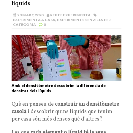
líquids
23 MARÇ 2020
REPTE EXPERIMENTA
EXPERIMENTA A CASA
,
EXPERIMENTS SENZILLS PER
CATEGORIA
0
Amb el densitòmetre descobrim la difèrencia de
densitat dels líquids
Què en penseu de
construir un densitòmetre
casolà
i descobrir quins líquids que tenim
per casa són més densos què d’altres?
I és que
cada element o líquid té la seva