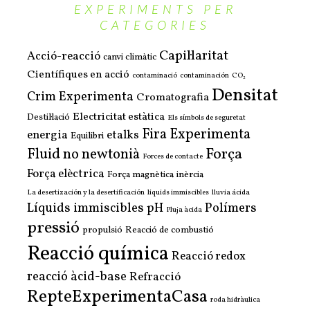
EXPERIMENTS PER
CATEGORIES
Capil·laritat
Acció-reacció
canvi climàtic
Científiques en acció
contaminació
contaminación
CO₂
Densitat
Crim Experimenta
Cromatografia
Electricitat estàtica
Destil·lació
Els símbols de seguretat
Fira Experimenta
energia
etalks
Equilibri
Força
Fluid no newtonià
Forces de contacte
Força elèctrica
Força magnètica
inèrcia
La desertización y la desertificación
liquids immiscibles
lluvia ácida
Líquids immiscibles
pH
Polímers
Pluja àcida
pressió
propulsió
Reacció de combustió
Reacció química
Reacció redox
reacció àcid-base
Refracció
RepteExperimentaCasa
roda hidràulica