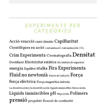
EXPERIMENTS PER
CATEGORIES
Capil·laritat
Acció-reacció
canvi climàtic
Científiques en acció
contaminació
contaminación
CO₂
Densitat
Crim Experimenta
Cromatografia
Electricitat estàtica
Destil·lació
Els símbols de seguretat
Fira Experimenta
energia
etalks
Equilibri
Força
Fluid no newtonià
Forces de contacte
Força elèctrica
Força magnètica
inèrcia
La desertización y la desertificación
liquids immiscibles
lluvia ácida
Líquids immiscibles
pH
Polímers
Pluja àcida
pressió
propulsió
Reacció de combustió