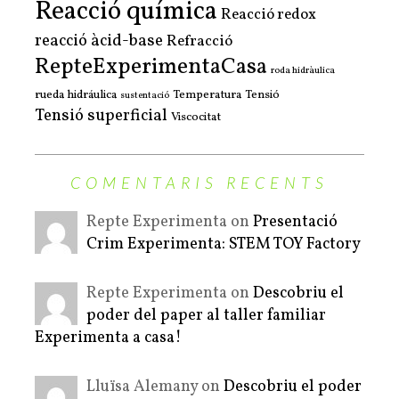
Reacció química
Reacció redox
reacció àcid-base
Refracció
RepteExperimentaCasa
roda hidràulica
rueda hidráulica
Temperatura
Tensió
sustentació
Tensió superficial
Viscocitat
COMENTARIS RECENTS
Repte Experimenta on
Presentació
Crim Experimenta: STEM TOY Factory
Repte Experimenta on
Descobriu el
poder del paper al taller familiar
Experimenta a casa!
Lluïsa Alemany on
Descobriu el poder