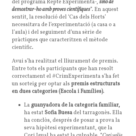
del programa Repte Experimenta-,
sinó de
demostrar-ho amb proves científiques
”. En aquest
sentit, la resolució del ‘Cas dels Horts’
necessitava de l’experimentació (a casa o a
l’aula) i del seguiment d’una sèrie de
pràctiques que caracteritzen el mètode
científic.
Avui s’ha realitzat el lliurament de premis.
Entre tots els participants que han resolt
correctament el #CrimExperimenta s’ha fet
un sorteig per optar als
premis estructurats
en dues categories (Escola i Famílies)
.
La
guanyadora de la categoria familiar,
ha estat
Sofia Buesa
del tarragonès. Ella
ha conclòs, després de posar a prova la
seva hipòtesi experimentant, que la
Cori Igual ha estat la culpable. “
Cori volia