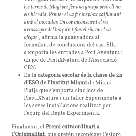
les terres de Magí per fer una granja però ell no
els hi cedia. Primer el va fer inspirar salfumant
amb el mocador. Un cop inconscient el va
arrossegar del braç dret fins el riu, on el va
ofegar
”, afirma la guanyadora al
formulari de conclusions del cas. Ella
s’emporta les entrades a Port Aventura i
un joc de PastiXNatura de l’Associació
CEN.
En la
categoria escolar és la classe de 2n
d’ESO de l’Institut Miami
de Miami
Platja que s’emporta cinc jocs de
PlastiXNatura i un taller Experimenta a
les seves instal·lacions realitzat per
l’equip del Repte Experimenta.
Finalment, el
Premi extraordinari a
l’Originalitat
, que pretén reconèixer l’esforç