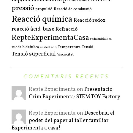
Pluja àcida
pressió
propulsió
Reacció de combustió
Reacció química
Reacció redox
reacció àcid-base
Refracció
RepteExperimentaCasa
roda hidràulica
rueda hidráulica
Temperatura
Tensió
sustentació
Tensió superficial
Viscocitat
COMENTARIS RECENTS
Repte Experimenta on
Presentació
Crim Experimenta: STEM TOY Factory
Repte Experimenta on
Descobriu el
poder del paper al taller familiar
Experimenta a casa!