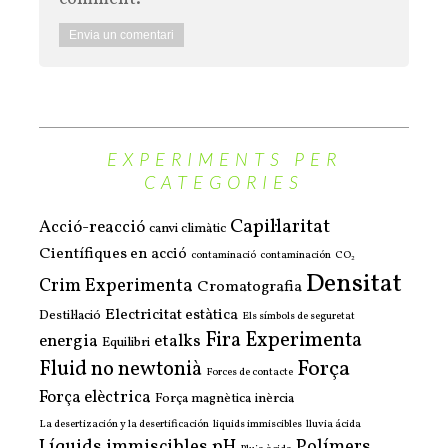
EXPERIMENTS PER
CATEGORIES
Capil·laritat
Acció-reacció
canvi climàtic
Científiques en acció
contaminació
contaminación
CO₂
Densitat
Crim Experimenta
Cromatografia
Electricitat estàtica
Destil·lació
Els símbols de seguretat
Fira Experimenta
energia
etalks
Equilibri
Força
Fluid no newtonià
Forces de contacte
Força elèctrica
Força magnètica
inèrcia
La desertización y la desertificación
liquids immiscibles
lluvia ácida
Líquids immiscibles
pH
Polímers