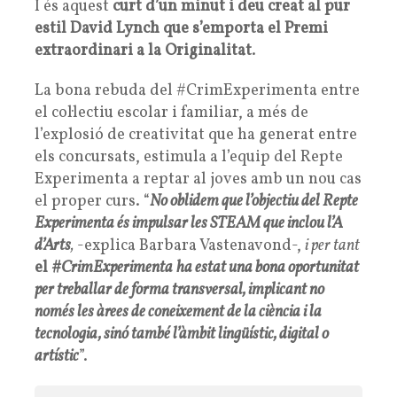
I és aquest
curt d’un minut i deu creat al pur
estil David Lynch que s’emporta el Premi
extraordinari a la Originalitat
.
La bona rebuda del #CrimExperimenta entre
el col·lectiu escolar i familiar, a més de
l’explosió de creativitat que ha generat entre
els concursats, estimula a l’equip del Repte
Experimenta a reptar al joves amb un nou cas
el proper curs. “
No oblidem que l’objectiu del Repte
Experimenta és impulsar les STEAM que inclou l’A
d’Arts
,
-explica Barbara Vastenavond-,
i per tant
el
#CrimExperimenta
ha estat una bona oportunitat
per treballar de forma transversal, implicant no
només les àrees de coneixement de la ciència i la
tecnologia, sinó també l’àmbit lingüístic, digital o
artístic
”.