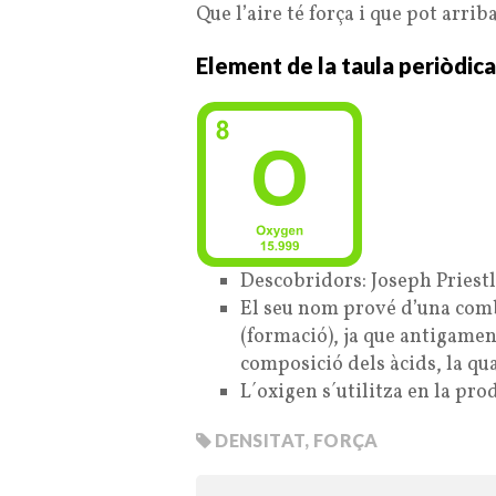
Que l’aire té força i que pot arrib
Element de la taula periòdica
Descobridors: Joseph Priestl
El seu nom prové d’una comb
(formació), ja que antigament
composició dels àcids, la qu
L´oxigen s´utilitza en la prod
DENSITAT
,
FORÇA