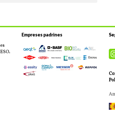
Empreses padrines
Se
ues
’ESO.
Co
Pol
Amb