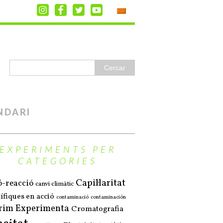
NDARI
EXPERIMENTS PER
CATEGORIES
Capil·laritat
ó-reacció
canvi climàtic
ífiques en acció
contaminació
contaminación
rim Experimenta
Cromatografia