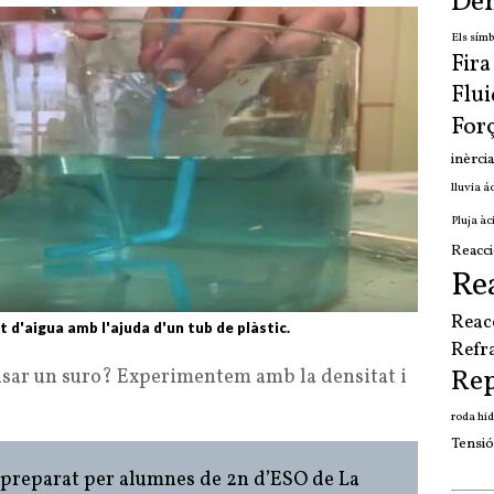
Den
Els símb
Fir
Flui
For
inèrcia
lluvia á
Pluja àc
Reacci
Re
Reac
 d'aigua amb l'ajuda d'un tub de plàstic.
Refr
Re
nsar un suro? Experimentem amb la densitat i
roda hid
Tensió
 preparat per alumnes de 2n d’ESO de La