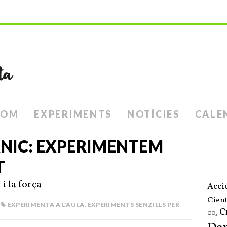
SOM
EXPERIMENTS
NOTÍCIES
CALE
ÀNIC: EXPERIMENTEM
T
i la força
Acci
Cient
EXPERIMENTA A L'AULA
,
EXPERIMENTS SENZILLS PER
C
CO₂