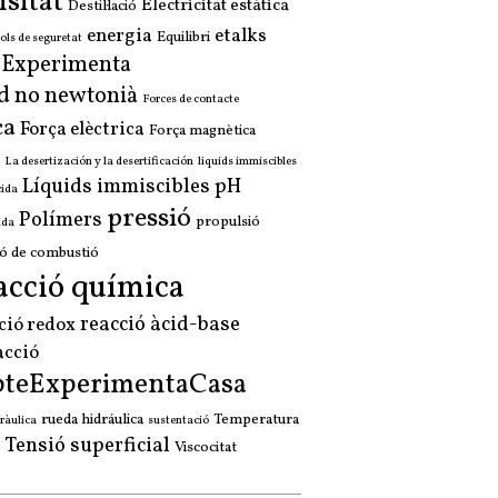
sitat
Electricitat estàtica
Destil·lació
energia
etalks
Equilibri
ols de seguretat
a Experimenta
d no newtonià
Forces de contacte
ça
Força elèctrica
Força magnètica
La desertización y la desertificación
liquids immiscibles
Líquids immiscibles
pH
cida
pressió
Polímers
propulsió
ida
ó de combustió
acció química
reacció àcid-base
ció redox
acció
pteExperimentaCasa
rueda hidráulica
Temperatura
ràulica
sustentació
Tensió superficial
Viscocitat