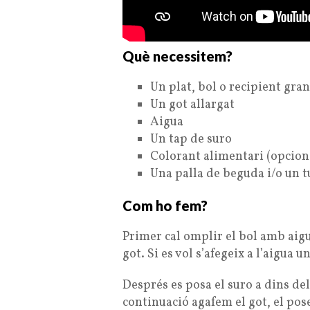
Què necessitem?
Un plat, bol o recipient gran
Un got allargat
Aigua
Un tap de suro
Colorant alimentari (opciona
Una palla de beguda i/o un 
Com ho fem?
Primer cal omplir el bol amb aigu
got. Si es vol s’afegeix a l’aigua 
Després es posa el suro a dins del
continuació agafem el got, el pos