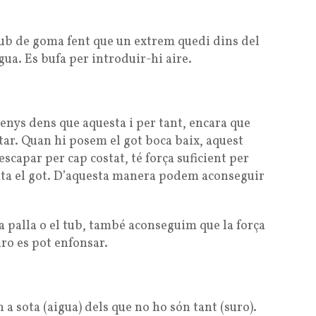
 tub de goma fent que un extrem quedi dins del
aigua. Es bufa per introduir-hi aire.
menys dens que aquesta i per tant, encara que
tar. Quan hi posem el got boca baix, aquest
 escapar per cap costat, té força suficient per
sota el got. D’aquesta manera podem aconseguir
a palla o el tub, també aconseguim que la força
uro es pot enfonsar.
a sota (aigua) dels que no ho són tant (suro).