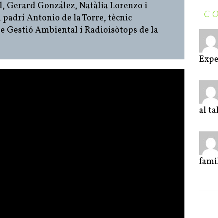
ll, Gerard González, Natàlia Lorenzo i
C
u padrí Antonio de la Torre, tècnic
e Gestió Ambiental i Radioisòtops de la
Expe
al t
fami