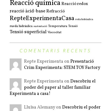
Reacció química
Reacció redox
reacció àcid-base
Refracció
RepteExperimentaCasa
roda hidràulica
rueda hidráulica
Temperatura
Tensió
sustentació
Tensió superficial
Viscocitat
COMENTARIS RECENTS
Repte Experimenta on
Presentació
Crim Experimenta: STEM TOY Factory
Repte Experimenta on
Descobriu el
poder del paper al taller familiar
Experimenta a casa!
Lluïsa Alemany on
Descobriu el poder