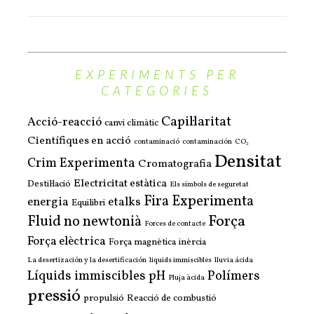
EXPERIMENTS PER
CATEGORIES
Capil·laritat
Acció-reacció
canvi climàtic
Científiques en acció
contaminació
contaminación
CO₂
Densitat
Crim Experimenta
Cromatografia
Electricitat estàtica
Destil·lació
Els símbols de seguretat
Fira Experimenta
energia
etalks
Equilibri
Força
Fluid no newtonià
Forces de contacte
Força elèctrica
Força magnètica
inèrcia
La desertización y la desertificación
liquids immiscibles
lluvia ácida
Líquids immiscibles
pH
Polímers
Pluja àcida
pressió
propulsió
Reacció de combustió