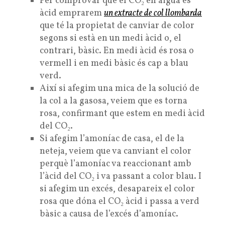
Per comprovar que el CO₂ en aigua és
àcid emprarem
un extracte de col llombarda
que té la propietat de canviar de color
segons si està en un medi àcid o, el
contrari, bàsic. En medi àcid és rosa o
vermell i en medi bàsic és cap a blau
verd.
Així si afegim una mica de la solució de
la col a la gasosa, veiem que es torna
rosa, confirmant que estem en medi àcid
del CO₂.
Si afegim l’amoníac de casa, el de la
neteja, veiem que va canviant el color
perquè l’amoníac va reaccionant amb
l’àcid del CO₂ i va passant a color blau. I
si afegim un excés, desapareix el color
rosa que dóna el CO₂ àcid i passa a verd
bàsic a causa de l’excés d’amoníac.