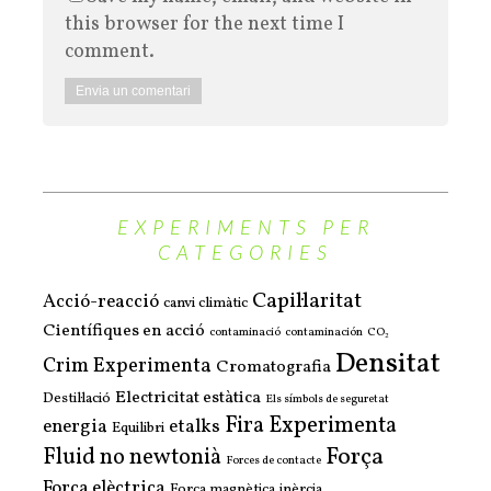
this browser for the next time I
comment.
EXPERIMENTS PER
CATEGORIES
Capil·laritat
Acció-reacció
canvi climàtic
Científiques en acció
contaminació
contaminación
CO₂
Densitat
Crim Experimenta
Cromatografia
Electricitat estàtica
Destil·lació
Els símbols de seguretat
Fira Experimenta
energia
etalks
Equilibri
Força
Fluid no newtonià
Forces de contacte
Força elèctrica
Força magnètica
inèrcia