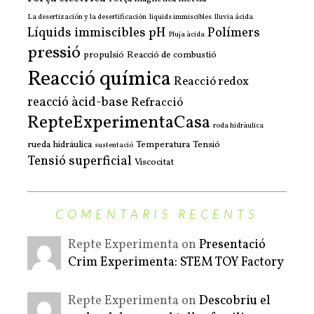
La desertización y la desertificación
liquids immiscibles
lluvia ácida
Líquids immiscibles
pH
Polímers
Pluja àcida
pressió
propulsió
Reacció de combustió
Reacció química
Reacció redox
reacció àcid-base
Refracció
RepteExperimentaCasa
roda hidràulica
rueda hidráulica
Temperatura
Tensió
sustentació
Tensió superficial
Viscocitat
COMENTARIS RECENTS
Repte Experimenta on
Presentació
Crim Experimenta: STEM TOY Factory
Repte Experimenta on
Descobriu el