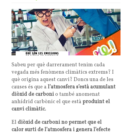
Sabeu per què darrerament tenim cada
vegada més fenòmens climàtics extrems? I
què origina aquest canvi? Doncs una de les
causes és que a
l’atmosfera s’està acumulant
diòxid de carboni
o també anomenat
anhídrid carbònic el que està
produint el
canvi climàtic
.
El
diòxid de carboni no permet que el
calor surti de l’atmosfera i genera l’efecte