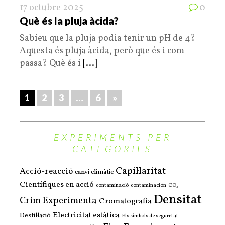
17 octubre 2025
0
Què és la pluja àcida?
Sabíeu que la pluja podia tenir un pH de 4?
Aquesta és pluja àcida, però que és i com
passa? Què és i
[...]
1
2
3
…
6
»
EXPERIMENTS PER
CATEGORIES
Capil·laritat
Acció-reacció
canvi climàtic
Científiques en acció
contaminació
contaminación
CO₂
Densitat
Crim Experimenta
Cromatografia
Electricitat estàtica
Destil·lació
Els símbols de seguretat