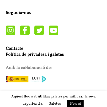
Segueix-nos
Contacte
Política de privadesa i galetes
Amb la col·laboració de:
Aquest lloc web utilitza galetes per millorar la seva
Copyright © 2026 | MH Purity WordPress Theme by
MH
Themes
experiència.
Galetes
D'acord