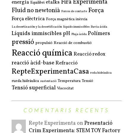
Fira Experimenta
energia
etalks
Equilibri
Força
Fluid no newtonià
Forces de contacte
Força elèctrica
Força magnètica
inèrcia
La desertización y la desertificación
liquids immiscibles
lluvia ácida
Líquids immiscibles
pH
Polímers
Pluja àcida
pressió
propulsió
Reacció de combustió
Reacció química
Reacció redox
reacció àcid-base
Refracció
RepteExperimentaCasa
roda hidràulica
rueda hidráulica
Temperatura
Tensió
sustentació
Tensió superficial
Viscocitat
COMENTARIS RECENTS
Repte Experimenta on
Presentació
Crim Experimenta: STEM TOY Factory