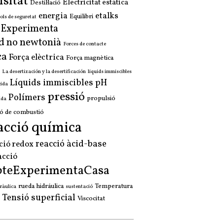
sitat
Electricitat estàtica
Destil·lació
energia
etalks
Equilibri
ols de seguretat
a Experimenta
d no newtonià
Forces de contacte
ça
Força elèctrica
Força magnètica
La desertización y la desertificación
liquids immiscibles
Líquids immiscibles
pH
cida
pressió
Polímers
propulsió
ida
ó de combustió
acció química
reacció àcid-base
ció redox
acció
pteExperimentaCasa
rueda hidráulica
Temperatura
ràulica
sustentació
Tensió superficial
Viscocitat