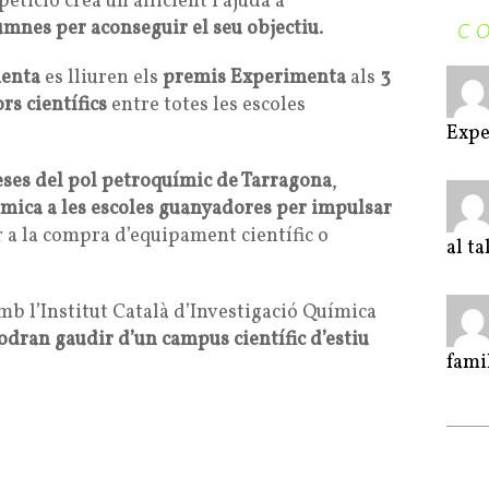
etició crea un al·licient i ajuda a
umnes per aconseguir el seu objectiu
.
C
menta
es lliuren els
premis Experimenta
als
3
rs científics
entre totes les escoles
Expe
ses del pol petroquímic de Tarragona
,
òmica a les escoles guanyadores per impulsar
r a la compra d’equipament científic o
al t
amb l’Institut Català d’Investigació Química
ran gaudir d’un campus científic d’estiu
fami