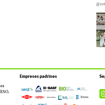
@ret
Empreses padrines
Se
ues
’ESO.