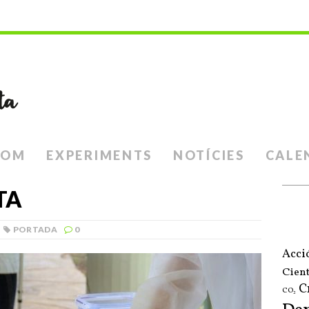
SOM
EXPERIMENTS
NOTÍCIES
CALE
TA
PORTADA
0
Acci
Cient
C
CO₂