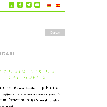
NDARI
EXPERIMENTS PER
CATEGORIES
Capil·laritat
ó-reacció
canvi climàtic
ífiques en acció
contaminació
contaminación
rim Experimenta
Cromatografia