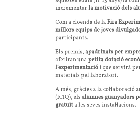
aquestes edats (11-13 anys) la comp
incrementar
la motivació dels al
Com a cloenda de la
Fira Experi
millors equips de joves divulgado
participants.
Els premis,
apadrinats per empre
oferiran una
petita dotació econ
l’experimentació
i que servirà pe
materials pel laboratori.
A més, gràcies a la col·laboració 
(ICIQ), els
alumnes guanyadors pod
gratuït
a les seves instal·lacions.