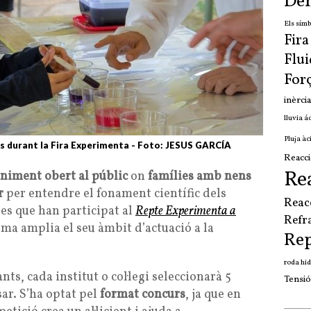
Den
Els símb
Fir
Flui
For
inèrcia
lluvia á
Pluja àc
ns durant la Fira Experimenta - Foto: JESUS GARCÍA
Reacci
Re
niment obert al públic
on
famílies amb nens
r
per entendre el fonament científic dels
Reac
es que han participat al
Repte Experimenta a
Refr
ma amplia el seu àmbit d’actuació a la
Re
roda hid
nts, cada institut o col·legi seleccionarà 5
Tensió
ar. S’ha optat pel
format concurs
, ja que en