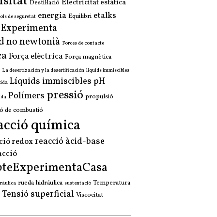
sitat
Electricitat estàtica
Destil·lació
energia
etalks
Equilibri
ols de seguretat
a Experimenta
d no newtonià
Forces de contacte
ça
Força elèctrica
Força magnètica
La desertización y la desertificación
liquids immiscibles
Líquids immiscibles
pH
cida
pressió
Polímers
propulsió
ida
ó de combustió
acció química
reacció àcid-base
ció redox
acció
pteExperimentaCasa
rueda hidráulica
Temperatura
ràulica
sustentació
Tensió superficial
Viscocitat