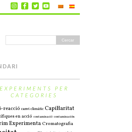
NDARI
EXPERIMENTS PER
CATEGORIES
Capil·laritat
ó-reacció
canvi climàtic
ífiques en acció
contaminació
contaminación
rim Experimenta
Cromatografia