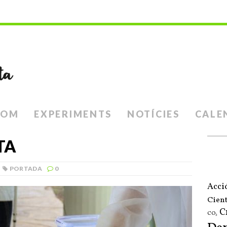
SOM
EXPERIMENTS
NOTÍCIES
CALE
TA
PORTADA
0
Acci
Cient
C
CO₂