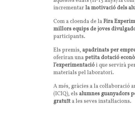
aquestes edats (11-13 anys) la comp
incrementar
la motivació dels al
Com a cloenda de la
Fira Experi
millors equips de joves divulgado
participants.
Els premis,
apadrinats per empre
oferiran una
petita dotació econ
l’experimentació
i que servirà pe
materials pel laboratori.
A més, gràcies a la col·laboració 
(ICIQ), els
alumnes guanyadors pod
gratuït
a les seves instal·lacions.