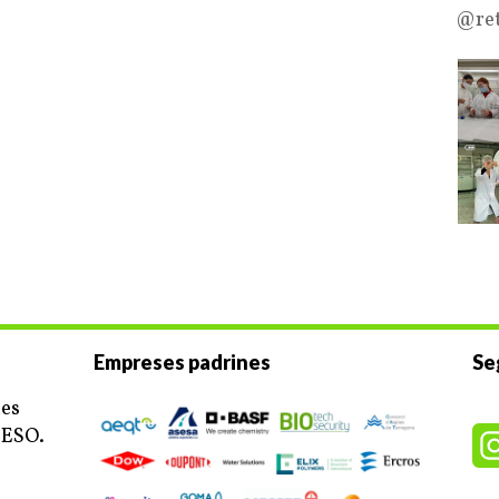
@ret
Empreses padrines
Se
ues
’ESO.