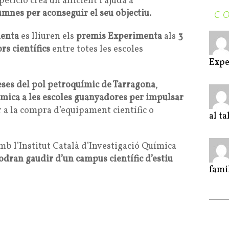
etició crea un al·licient i ajuda a
umnes per aconseguir el seu objectiu
.
C
menta
es lliuren els
premis Experimenta
als
3
rs científics
entre totes les escoles
Expe
ses del pol petroquímic de Tarragona
,
òmica a les escoles guanyadores per impulsar
r a la compra d’equipament científic o
al t
amb l’Institut Català d’Investigació Química
ran gaudir d’un campus científic d’estiu
fami