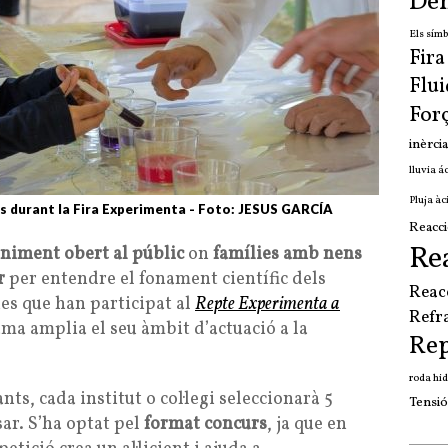
Den
Els símb
Fir
Flui
For
inèrcia
lluvia á
Pluja àc
ns durant la Fira Experimenta - Foto: JESUS GARCÍA
Reacci
Re
niment obert al públic
on
famílies amb nens
r
per entendre el fonament científic dels
Reac
es que han participat al
Repte Experimenta a
Refr
ma amplia el seu àmbit d’actuació a la
Re
roda hid
nts, cada institut o col·legi seleccionarà 5
Tensió
ar. S’ha optat pel
format concurs
, ja que en