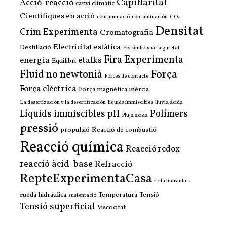
Capil·laritat
Acció-reacció
canvi climàtic
Científiques en acció
contaminació
contaminación
CO₂
Densitat
Crim Experimenta
Cromatografia
Electricitat estàtica
Destil·lació
Els símbols de seguretat
Fira Experimenta
energia
etalks
Equilibri
Força
Fluid no newtonià
Forces de contacte
Força elèctrica
Força magnètica
inèrcia
La desertización y la desertificación
liquids immiscibles
lluvia ácida
Líquids immiscibles
pH
Polímers
Pluja àcida
pressió
propulsió
Reacció de combustió
Reacció química
Reacció redox
reacció àcid-base
Refracció
RepteExperimentaCasa
roda hidràulica
rueda hidráulica
Temperatura
Tensió
sustentació
Tensió superficial
Viscocitat