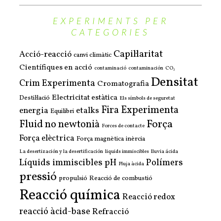
EXPERIMENTS PER
CATEGORIES
Capil·laritat
Acció-reacció
canvi climàtic
Científiques en acció
contaminació
contaminación
CO₂
Densitat
Crim Experimenta
Cromatografia
Electricitat estàtica
Destil·lació
Els símbols de seguretat
Fira Experimenta
energia
etalks
Equilibri
Força
Fluid no newtonià
Forces de contacte
Força elèctrica
Força magnètica
inèrcia
La desertización y la desertificación
liquids immiscibles
lluvia ácida
Líquids immiscibles
pH
Polímers
Pluja àcida
pressió
propulsió
Reacció de combustió
Reacció química
Reacció redox
reacció àcid-base
Refracció