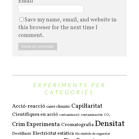
Email
*
Save my name, email, and website in
this browser for the next time I
comment.
EXPERIMENTS PER
CATEGORIES
Capil·laritat
Acció-reacció
canvi climàtic
Científiques en acció
contaminació
contaminación
CO₂
Densitat
Crim Experimenta
Cromatografia
Electricitat estàtica
Destil·lació
Els símbols de seguretat