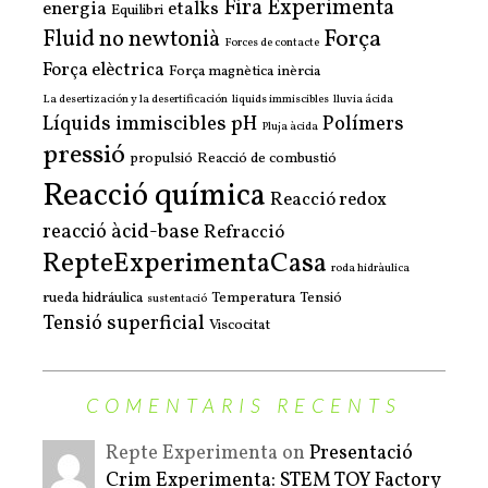
Fira Experimenta
energia
etalks
Equilibri
Força
Fluid no newtonià
Forces de contacte
Força elèctrica
Força magnètica
inèrcia
La desertización y la desertificación
liquids immiscibles
lluvia ácida
Líquids immiscibles
pH
Polímers
Pluja àcida
pressió
propulsió
Reacció de combustió
Reacció química
Reacció redox
reacció àcid-base
Refracció
RepteExperimentaCasa
roda hidràulica
rueda hidráulica
Temperatura
Tensió
sustentació
Tensió superficial
Viscocitat
COMENTARIS RECENTS
Repte Experimenta on
Presentació
Crim Experimenta: STEM TOY Factory