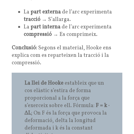
La
part externa
de l’arc experimenta
tracció
→ S’allarga.
La
part interna
de l’arc experimenta
compressió
→ Es comprimeix.
Conclusió:
Segons el material, Hooke ens
explica com es reparteixen la tracció i la
compressió.
La llei de Hooke
estableix que un
cos elàstic s’estira de forma
proporcional a la força que
s’exerceix sobre ell. Fórmula:
F = k ·
ΔL
; On F és la força que provoca la
deformació, delta la longitud
deformada i k és la constant