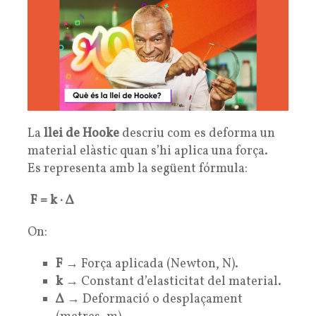
La
llei de Hooke
descriu com es deforma un
material elàstic quan s’hi aplica una força.
Es representa amb la següent fórmula:
F = k · Δ
On:
F
→ Força aplicada (Newton, N).
k
→ Constant d’elasticitat del material.
Δ
→ Deformació o desplaçament