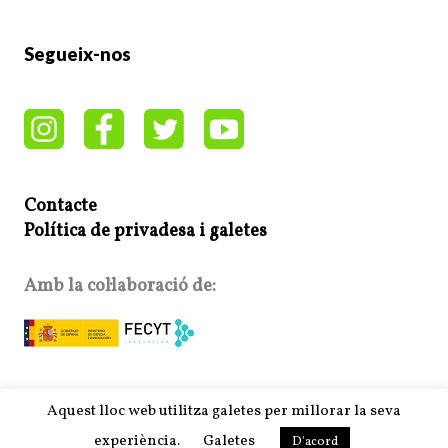
Segueix-nos
Contacte
Política de privadesa i galetes
Amb la col·laboració de:
Copyright © 2026 | MH Purity WordPress Theme by
MH
Aquest lloc web utilitza galetes per millorar la seva
Themes
experiència.
Galetes
D'acord