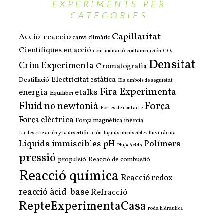
EXPERIMENTS PER
CATEGORIES
Capil·laritat
Acció-reacció
canvi climàtic
Científiques en acció
contaminació
contaminación
CO₂
Densitat
Crim Experimenta
Cromatografia
Electricitat estàtica
Destil·lació
Els símbols de seguretat
Fira Experimenta
energia
etalks
Equilibri
Força
Fluid no newtonià
Forces de contacte
Força elèctrica
Força magnètica
inèrcia
La desertización y la desertificación
liquids immiscibles
lluvia ácida
Líquids immiscibles
pH
Polímers
Pluja àcida
pressió
propulsió
Reacció de combustió
Reacció química
Reacció redox
reacció àcid-base
Refracció
RepteExperimentaCasa
roda hidràulica