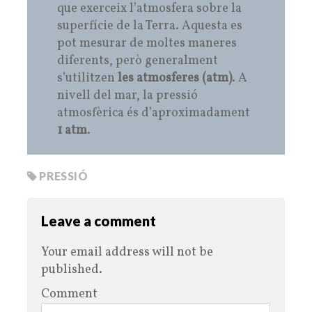
que exerceix l’atmosfera sobre la
superfície de la Terra. Aquesta es
pot mesurar de moltes maneres
diferents, però generalment
s’utilitzen
les atmosferes (atm)
. A
nivell del mar, la pressió
atmosfèrica és d’aproximadament
1 atm
.
PRESSIÓ
Leave a comment
Your email address will not be
published.
Comment