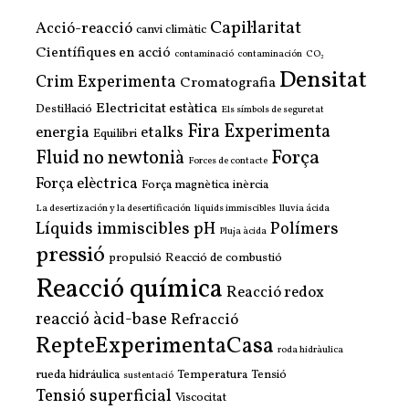
Capil·laritat
Acció-reacció
canvi climàtic
Científiques en acció
contaminació
contaminación
CO₂
Densitat
Crim Experimenta
Cromatografia
Electricitat estàtica
Destil·lació
Els símbols de seguretat
Fira Experimenta
energia
etalks
Equilibri
Força
Fluid no newtonià
Forces de contacte
Força elèctrica
Força magnètica
inèrcia
La desertización y la desertificación
liquids immiscibles
lluvia ácida
Líquids immiscibles
pH
Polímers
Pluja àcida
pressió
propulsió
Reacció de combustió
Reacció química
Reacció redox
reacció àcid-base
Refracció
RepteExperimentaCasa
roda hidràulica
rueda hidráulica
Temperatura
Tensió
sustentació
Tensió superficial
Viscocitat