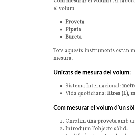
Com mesurar el volum?
Al labora
el volum:
Proveta
Pipeta
Bureta
Tots aquests instruments estan ma
mesura.
Unitats de mesura del volum:
Sistema Internacional:
metre
Vida quotidiana:
litres (L), m
Com mesurar el volum d’un sòl
Omplim
una proveta
amb un
Introduïm l’objecte sòlid.