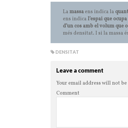
La
massa
ens indica la
quant
ens indica
l’espai que ocupa
d’un cos amb el volum que 
més densitat. I si la massa 
DENSITAT
Leave a comment
Your email address will not be
Comment