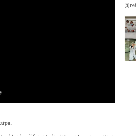
@ret
ocupa
.