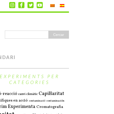
NDARI
EXPERIMENTS PER
CATEGORIES
Capil·laritat
ó-reacció
canvi climàtic
ífiques en acció
contaminació
contaminación
rim Experimenta
Cromatografia