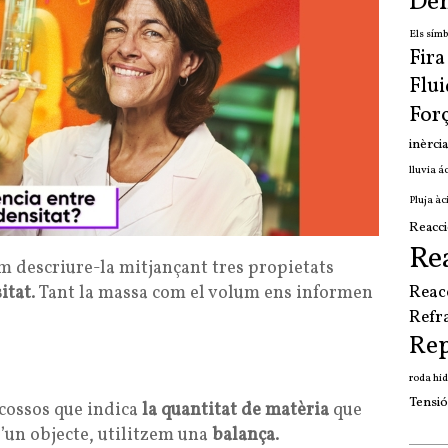
Den
Els símb
Fir
Flui
For
inèrcia
lluvia á
Pluja àc
Reacci
Re
 descriure-la mitjançant tres propietats
itat
. Tant la massa com el volum ens informen
Reac
Refr
Re
roda hid
Tensió
 cossos que indica
la quantitat de matèria
que
’un objecte, utilitzem una
balança
.