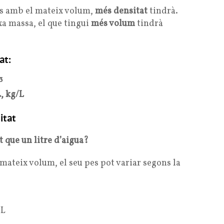
os amb el mateix volum,
més densitat
tindrà.
xa massa, el que tingui
més volum
tindrà
at:
³
, kg/L
itat
t que un litre d’aigua?
 mateix volum, el seu pes pot variar segons la
/L