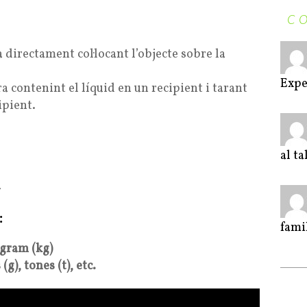
C
directament col·locant l’objecte sobre la
Expe
 contenint el líquid en un recipient i tarant
ipient.
al t
a
:
fami
gram (kg)
(g), tones (t), etc.