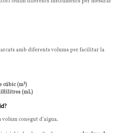
tori tenim diferents instruments per mesurar
rcats amb diferents volums per facilitar la
 cúbic (m³)
il·lilitres (mL)
id?
 volum conegut d’aigua.