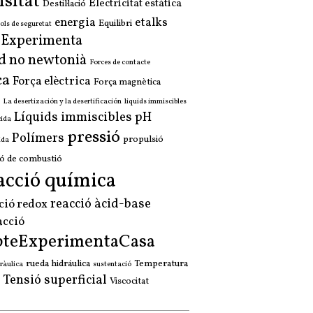
sitat
Electricitat estàtica
Destil·lació
energia
etalks
Equilibri
ols de seguretat
a Experimenta
d no newtonià
Forces de contacte
ça
Força elèctrica
Força magnètica
La desertización y la desertificación
liquids immiscibles
Líquids immiscibles
pH
cida
pressió
Polímers
propulsió
ida
ó de combustió
acció química
reacció àcid-base
ció redox
acció
pteExperimentaCasa
rueda hidráulica
Temperatura
ràulica
sustentació
Tensió superficial
Viscocitat