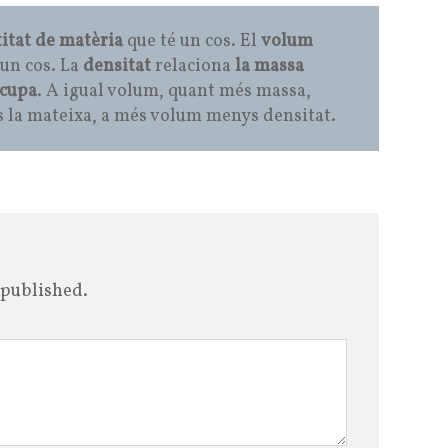
itat de matèria
que té un cos. El
volum
un cos. La
densitat
relaciona
la massa
ocupa
. A igual volum, quant més massa,
és la mateixa, a més volum menys densitat.
 published.