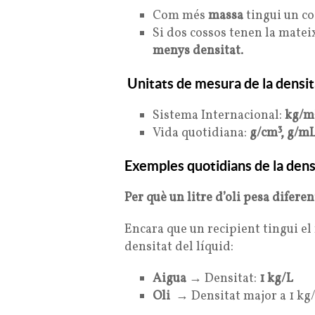
Com més
massa
tingui un c
Si dos cossos tenen la matei
menys densitat
.
Unitats de mesura de la densit
Sistema Internacional:
kg/m
Vida quotidiana:
g/cm³, g/mL
Exemples quotidians de la dens
Per què un litre d’oli pesa diferen
Encara que un recipient tingui el
densitat del líquid:
Aigua
→ Densitat:
1 kg/L
Oli
→ Densitat major a 1 kg