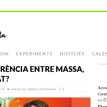
SOM
EXPERIMENTS
NOTÍCIES
CALE
ERÈNCIA ENTRE MASSA,
AT?
Acci
NTA
CÀPSULES
,
SENSE CATEGORIA
0
Cient
C
CO₂