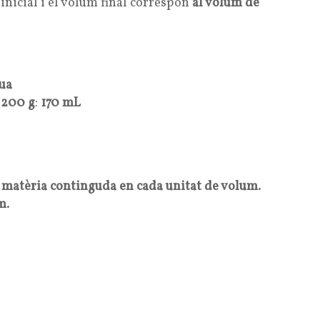
inicial i el volum final correspon
al volum de
ua
e
200 g
:
170 mL
e matèria continguda en cada unitat de volum
.
um
.