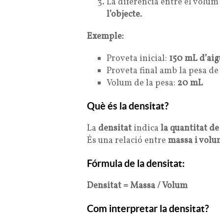
La diferència entre el volum 
l’objecte
.
Exemple:
Proveta inicial:
150 mL d’aig
Proveta final amb la pesa d
Volum de la pesa:
20 mL
Què és la densitat?
La
densitat
indica
la quantitat d
És una relació entre
massa i vol
Fórmula de la densitat:
Densitat = Massa / Volum
Com interpretar la densitat?