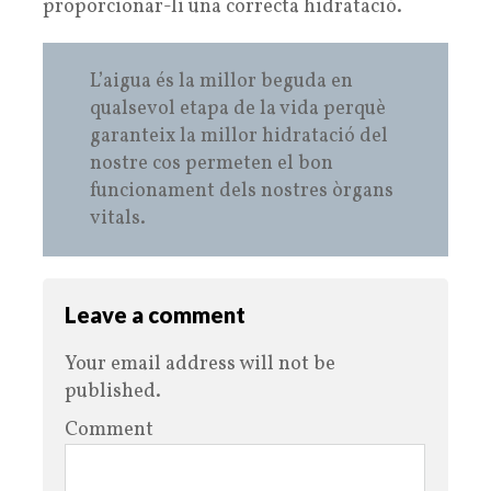
proporcionar-li una correcta hidratació.
L’aigua és la millor beguda en
qualsevol etapa de la vida perquè
garanteix la millor hidratació del
nostre cos permeten el bon
funcionament dels nostres òrgans
vitals.
Leave a comment
Your email address will not be
published.
Comment