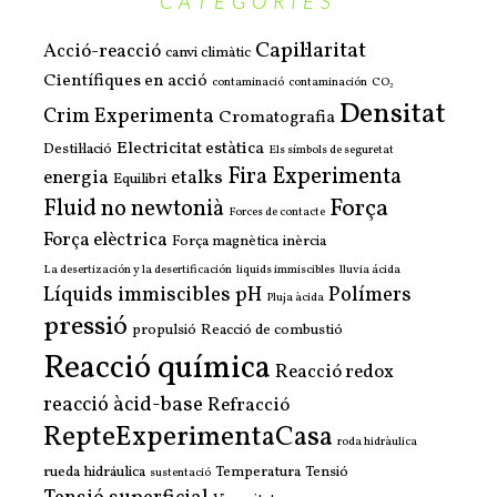
CATEGORIES
Capil·laritat
Acció-reacció
canvi climàtic
Científiques en acció
contaminació
contaminación
CO₂
Densitat
Crim Experimenta
Cromatografia
Electricitat estàtica
Destil·lació
Els símbols de seguretat
Fira Experimenta
energia
etalks
Equilibri
Força
Fluid no newtonià
Forces de contacte
Força elèctrica
Força magnètica
inèrcia
La desertización y la desertificación
liquids immiscibles
lluvia ácida
Líquids immiscibles
pH
Polímers
Pluja àcida
pressió
propulsió
Reacció de combustió
Reacció química
Reacció redox
reacció àcid-base
Refracció
RepteExperimentaCasa
roda hidràulica
rueda hidráulica
Temperatura
Tensió
sustentació