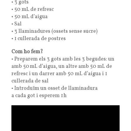
• 3 gots
• 50 mL de refresc
• 50 mL d’aigua
• Sal
• 3 llaminadures (ossets sense sucre)
• 1 cullerada de postres
Com ho fem?
• Preparem els 3 gots amb les 3 begudes: un
amb 50 mL d’aigua, un altre amb 50 mL de
refresc i un darrer amb 50 mL d’aigua i 1
cullerada de sal
• Introduïm un osset de llaminadura
a cada got i esperem 1 h