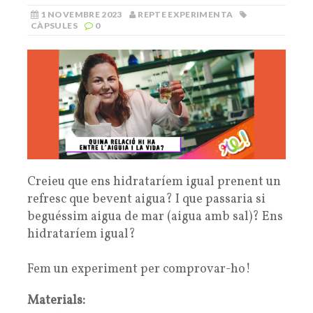
1 NOVEMBRE 2023
REPTE EXPERIMENTA
CÀPSULES
0
Creieu que ens hidrataríem igual prenent un
refresc que bevent aigua? I que passaria si
beguéssim aigua de mar (aigua amb sal)? Ens
hidrataríem igual?
Fem un experiment per comprovar-ho!
Materials: