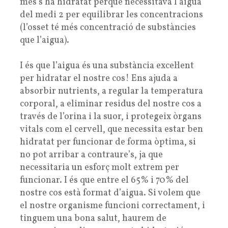
més s’ha hidratat perquè necessitava l’aigua
del medi 2 per equilibrar les concentracions
(l’osset té més concentració de substàncies
que l’aigua).
I és que l’aigua és una substància excel·lent
per hidratar el nostre cos! Ens ajuda a
absorbir nutrients, a regular la temperatura
corporal, a eliminar residus del nostre cos a
través de l’orina i la suor, i protegeix òrgans
vitals com el cervell, que necessita estar ben
hidratat per funcionar de forma òptima, si
no pot arribar a contraure’s, ja que
necessitaria un esforç molt extrem per
funcionar. I és que entre el 65% i 70% del
nostre cos està format d’aigua. Si volem que
el nostre organisme funcioni correctament, i
tinguem una bona salut, haurem de