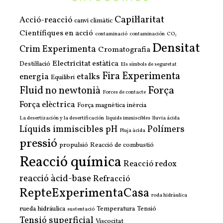
Capil·laritat
Acció-reacció
canvi climàtic
Científiques en acció
contaminació
contaminación
CO₂
Densitat
Crim Experimenta
Cromatografia
Electricitat estàtica
Destil·lació
Els símbols de seguretat
Fira Experimenta
energia
etalks
Equilibri
Força
Fluid no newtonià
Forces de contacte
Força elèctrica
Força magnètica
inèrcia
La desertización y la desertificación
liquids immiscibles
lluvia ácida
Líquids immiscibles
pH
Polímers
Pluja àcida
pressió
propulsió
Reacció de combustió
Reacció química
Reacció redox
reacció àcid-base
Refracció
RepteExperimentaCasa
roda hidràulica
rueda hidráulica
Temperatura
Tensió
sustentació
Tensió superficial
Viscocitat