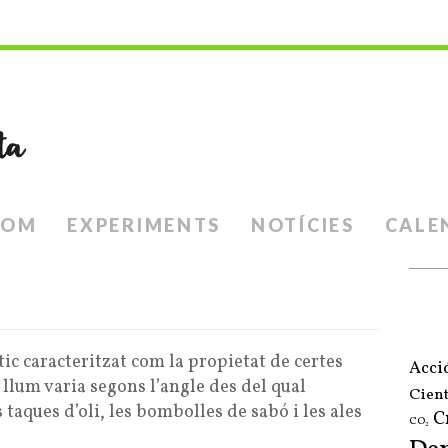
SOM
EXPERIMENTS
NOTÍCIES
CALE
ic caracteritzat com la propietat de certes
Acci
a llum varia segons l’angle des del qual
Cient
 taques d’oli, les bombolles de sabó i les ales
C
CO₂