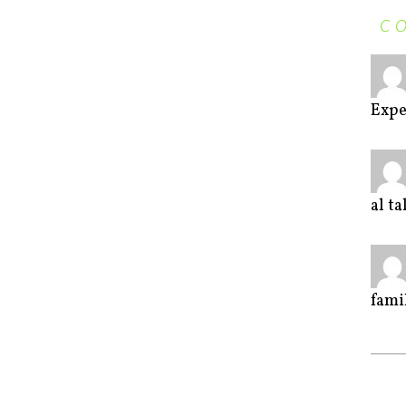
C
Expe
al t
fami