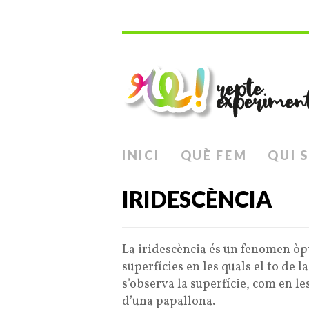
INICI
QUÈ FEM
QUI 
IRIDESCÈNCIA
La iridescència és un fenomen òpt
superfícies en les quals el to de l
s’observa la superfície, com en les
d’una papallona.