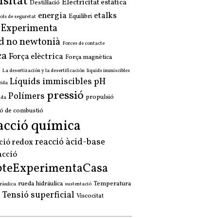
sitat
Electricitat estàtica
Destil·lació
energia
etalks
Equilibri
ols de seguretat
a Experimenta
d no newtonià
Forces de contacte
ça
Força elèctrica
Força magnètica
La desertización y la desertificación
liquids immiscibles
Líquids immiscibles
pH
cida
pressió
Polímers
propulsió
ida
ó de combustió
acció química
reacció àcid-base
ció redox
acció
pteExperimentaCasa
rueda hidráulica
Temperatura
ràulica
sustentació
Tensió superficial
Viscocitat