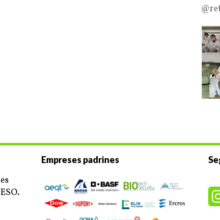
@ret
Empreses padrines
Se
ues
’ESO.