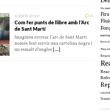
Den
Els símb
Fir
9 abril 2020
0
Flui
Com fer punts de llibre amb l’Arc
For
de Sant Martí
inèrcia
Imagineu recrear l’arc de Sant Marti
lluvia á
només fent servir una cartolina negra i
un esmalt d’ungles
[...]
Pluja àc
Reacci
Re
Reac
Refr
Re
roda hid
Tensió