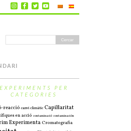
NDARI
EXPERIMENTS PER
CATEGORIES
Capil·laritat
ó-reacció
canvi climàtic
ífiques en acció
contaminació
contaminación
rim Experimenta
Cromatografia