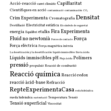
Capil·laritat
Acció-reacció
canvi climàtic
Científiques en acció
contaminació
contaminación
CO₂
Densitat
Crim Experimenta
Cromatografia
Electricitat estàtica
Destil·lació
Els símbols de seguretat
Fira Experimenta
energia
etalks
Equilibri
Força
Fluid no newtonià
Forces de contacte
Força elèctrica
Força magnètica
inèrcia
La desertización y la desertificación
liquids immiscibles
lluvia ácida
Líquids immiscibles
pH
Polímers
Pluja àcida
pressió
propulsió
Reacció de combustió
Reacció química
Reacció redox
reacció àcid-base
Refracció
RepteExperimentaCasa
roda hidràulica
rueda hidráulica
Temperatura
Tensió
sustentació
Tensió superficial
Viscocitat