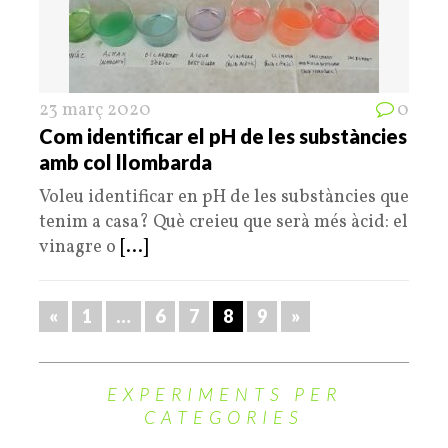
23 març 2020
0
Com identificar el pH de les substàncies
amb col llombarda
Voleu identificar en pH de les substàncies que
tenim a casa? Què creieu que serà més àcid: el
vinagre o
[...]
«
1
…
6
7
8
9
»
EXPERIMENTS PER
CATEGORIES