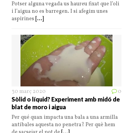
Potser alguna vegada us haureu fixat que l’oli
i l’aigua no es barregen. I si afegim unes
aspirines
[...]
30 març 2020
0
Sòlid o líquid? Experiment amb midó de
blat de moro i aigua
Per qué quan impacta una bala a una armilla
antibales aquesta no penetra? Per què hem
de sacsejar el pot de
[...]